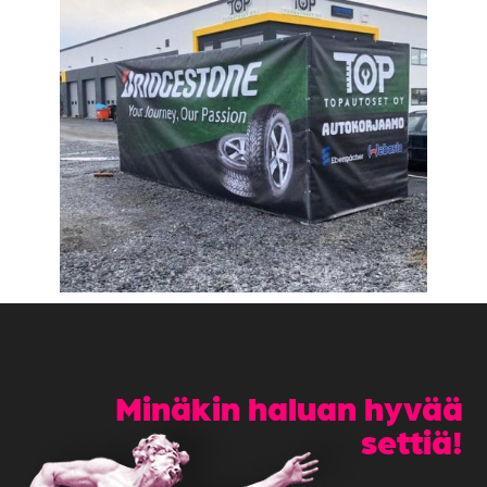
Minäkin haluan hyvää
settiä!