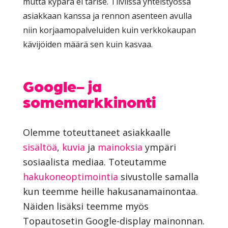
mutta kypärä ei tärise. Tiiviissä yhteistyössä
asiakkaan kanssa ja rennon asenteen avulla
niin korjaamopalveluiden kuin verkkokaupan
kävijöiden määrä sen kuin kasvaa.
Google- ja
somemarkkinonti
Olemme toteuttaneet asiakkaalle
sisältöä
,
kuvia
ja
mainoksia
ympäri
sosiaalista mediaa. Toteutamme
hakukoneoptimointia
sivustolle samalla
kun teemme heille hakusanamainontaa.
Näiden lisäksi teemme myös
Topautosetin Google-display mainonnan.