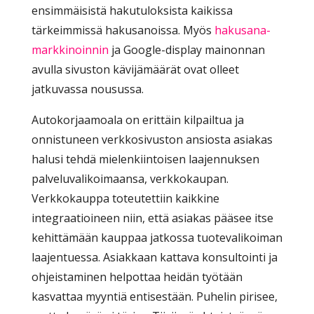
ensimmäisistä hakutuloksista kaikissa
tärkeimmissä hakusanoissa. Myös
hakusana-
markkinoinnin
ja Google-display mainonnan
avulla sivuston kävijämäärät ovat olleet
jatkuvassa nousussa.
Autokorjaamoala on erittäin kilpailtua ja
onnistuneen verkkosivuston ansiosta asiakas
halusi tehdä mielenkiintoisen laajennuksen
palveluvalikoimaansa, verkkokaupan.
Verkkokauppa toteutettiin kaikkine
integraatioineen niin, että asiakas pääsee itse
kehittämään kauppaa jatkossa tuotevalikoiman
laajentuessa. Asiakkaan kattava konsultointi ja
ohjeistaminen helpottaa heidän työtään
kasvattaa myyntiä entisestään. Puhelin pirisee,