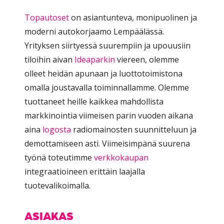
Topautoset
on asiantunteva, monipuolinen ja
moderni autokorjaamo Lempäälässä.
Yrityksen siirtyessä suurempiin ja upouusiin
tiloihin aivan
Ideaparkin
viereen, olemme
olleet heidän apunaan ja luottotoimistona
omalla joustavalla toiminnallamme. Olemme
tuottaneet heille kaikkea mahdollista
markkinointia viimeisen parin vuoden aikana
aina
logosta
radiomainosten suunnitteluun ja
demottamiseen asti. Viimeisimpänä suurena
työnä toteutimme
verkkokaupan
integraatioineen erittäin laajalla
tuotevalikoimalla.
ASIAKAS